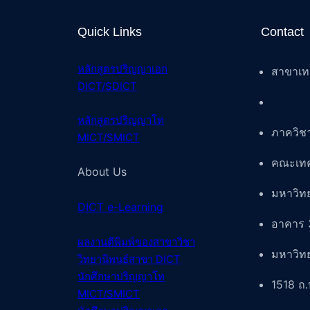
Quick Links
Contact
หลักสูตรปริญญาเอก
สาขาเท
DICT/SDICT
หลักสูตรปริญญาโท
ภาควิช
MICT/SMICT
คณะเทค
About Us
มหาวิท
DICT e-Learning
อาคาร 
ผลงานตีพิมพ์ของสา
ขาวิชา
มหาวิท
วิทยานิพนธ์สา
ขา DICT
นักศึกษาปริญญาโท
1518 ถ.
MICT/SMICT