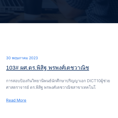
30 พฤษภาคม 2023
103# ผศ.ดร.พิสิฐ พรพงศ์เตชวาณิช
การสอบป้องกันวิทยานิพนธ์นักศึกษาปริญญาเอก DICT10ผู้ช่วย
ศาสตราจารย์ ดร.พิสิฐ พรพงศ์เตชวาณิชสาขาเทคโนโ
Read More