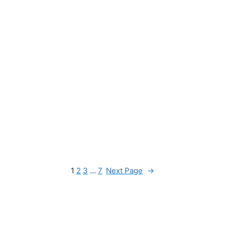
1
2
3
…
7
Next Page
→