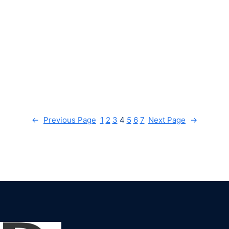
←
Previous Page
1
2
3
4
5
6
7
Next Page
→