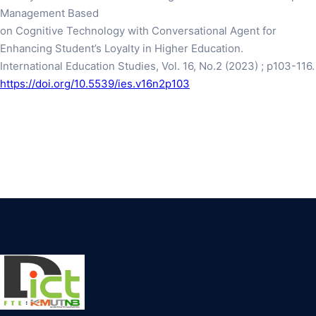
Management Based
on Cognitive Technology with Conversational Agent for
Enhancing Student’s Loyalty in Higher Education.
International Education Studies, Vol. 16, No.2 (2023) ; p103-116.
https://doi.org/10.5539/ies.v16n2p103