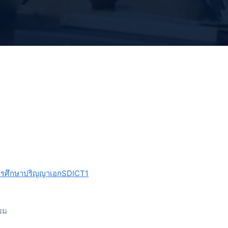
จการศึกษาปริญญาเอก
SDICT1
รม