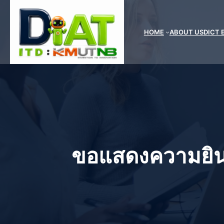
ข้าม
ไป
ยัง
HOME
ABOUT US
DICT 
เนื้อหา
ขอแสดงความยินด