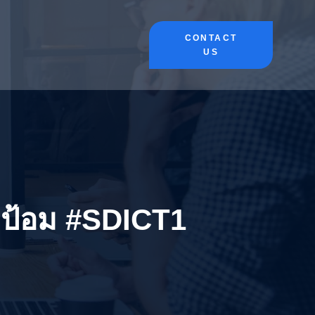
CONTACT
US
งป้อม #SDICT1