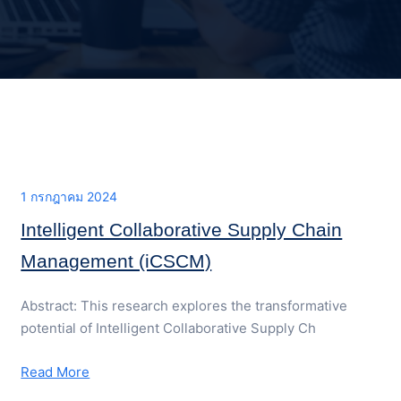
1 กรกฎาคม 2024
Intelligent Collaborative Supply Chain
Management (iCSCM)
Abstract: This research explores the transformative
potential of Intelligent Collaborative Supply Ch
Read More