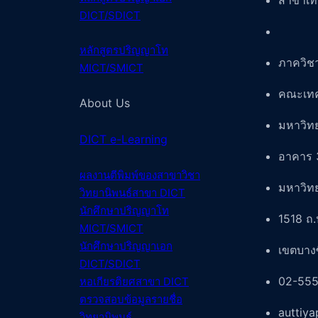
สาขาเท
DICT/SDICT
หลักสูตรปริญญาโท
ภาควิช
MICT/SMICT
คณะเทค
About Us
มหาวิท
DICT e-Learning
อาคาร 
ผลงานตีพิมพ์ของสา
ขาวิชา
มหาวิท
วิทยานิพนธ์สา
ขา DICT
นักศึกษาปริญญาโท
1518 ถ.
MICT/SMICT
นักศึกษาปริญญาเอก
เขตบางซ
DICT/SDICT
02-555
หอเกียรติยศสาขา DICT
ตรวจสอบข้อมูลรายชื่อ
auttiy
วิทยานิพนธ์