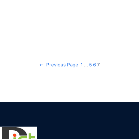
←
Previous Page
1
…
5
6
7