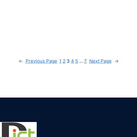
←
Previous Page
1
2
3
4
5
…
7
Next Page
→